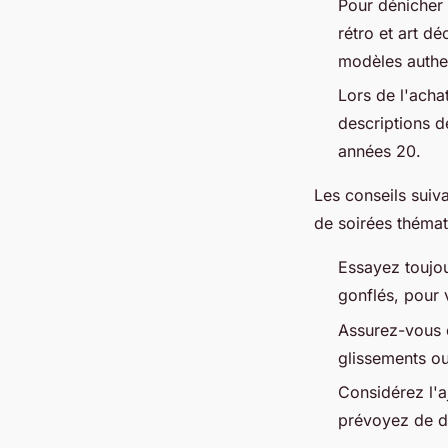
Pour dénicher 
rétro et art d
modèles authe
Lors de l'acha
descriptions d
années 20.
Les conseils suiv
de soirées thémat
Essayez toujou
gonflés, pour 
Assurez-vous q
glissements ou
Considérez l'a
prévoyez de d