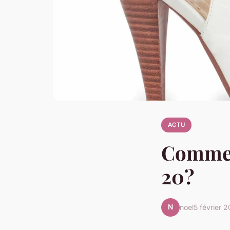
ACTU
Commen
20?
N
noel
5 février 