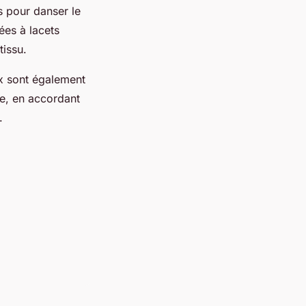
es pour danser le
ées à lacets
tissu.
ux sont également
le, en accordant
.