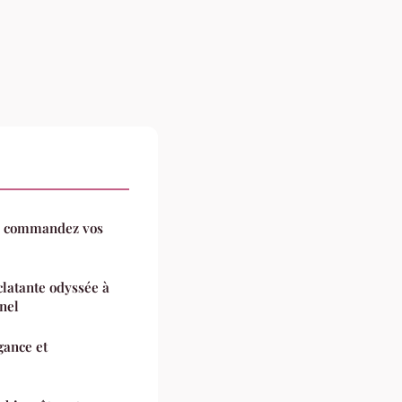
 : commandez vos
clatante odyssée à
nnel
gance et