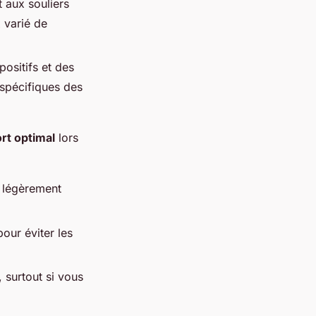
t aux souliers
x varié de
positifs et des
 spécifiques des
rt optimal
lors
t légèrement
our éviter les
 surtout si vous