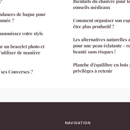
?
Bienfaits du chanvre pour le
conseils médicaux
endances de bague pour
année ?
Comment organiser son espa
être plus productif ?
panouissez votre style
Les alternatives naturelles
pour une peau éclatante - r
r un bracelet photo et
beauté sans risques !
utiliser de manière
Planche d'équilibre en bois 
privilèges à retenir
ses Converses ?
NAVIGATION