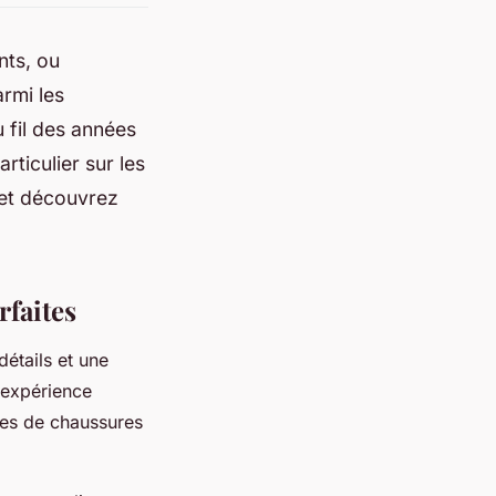
nts, ou
armi les
 fil des années
rticulier sur les
 et découvrez
faites
étails et une
 expérience
es de chaussures