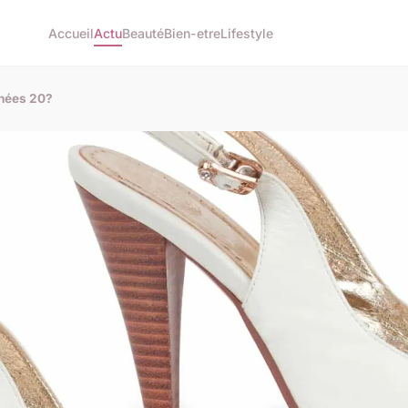
Accueil
Actu
Beauté
Bien-etre
Lifestyle
nées 20?