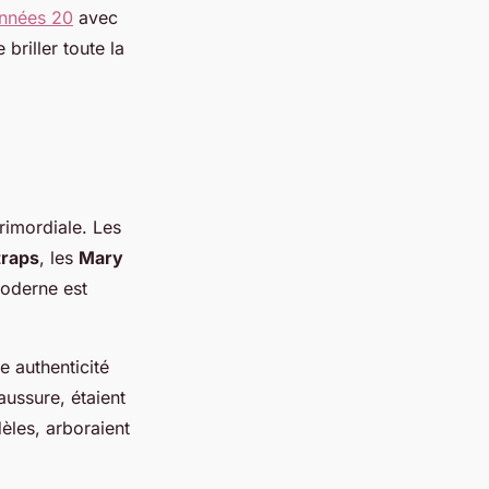
années 20
avec
briller toute la
rimordiale. Les
traps
, les
Mary
 moderne est
e authenticité
aussure, étaient
èles, arboraient