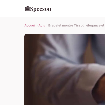
📰
Specson
Accueil
›
Actu
›
Bracelet montre Tissot : élégance et