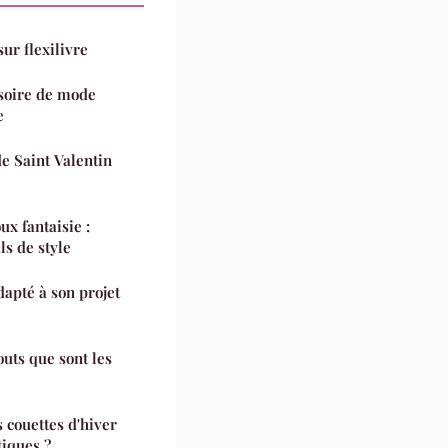
sur flexilivre
ssoire de mode
e
e Saint Valentin
ux fantaisie :
ls de style
apté à son projet
 couettes d'hiver
tiques ?