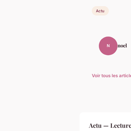
Actu
noel
N
Voir tous les artic
Actu — Lectur