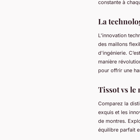
constante à chaqu
La technolog
L'innovation tech
des maillons flex
d'ingénierie. C’es
manière révolutio
pour offrir une h
Tissot vs l
Comparez la disti
exquis et les inn
de montres. Explo
équilibre parfait e