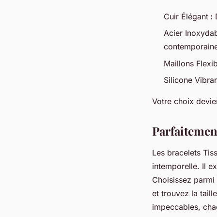
Cuir Élégant
:
D
Acier Inoxyd
contemporaine
Maillons Flexi
Silicone Vibra
Votre choix devie
Parfaitemen
Les bracelets Tis
intemporelle. Il 
Choisissez parmi 
et trouvez la tail
impeccables, chaq