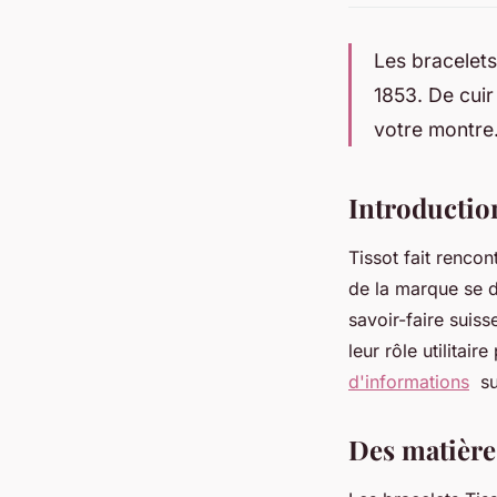
Les bracelet
1853. De cui
votre montre
Introduction
Tissot fait rencon
de la marque se d
savoir-faire suis
leur rôle utilita
d'informations
sur
Des matières