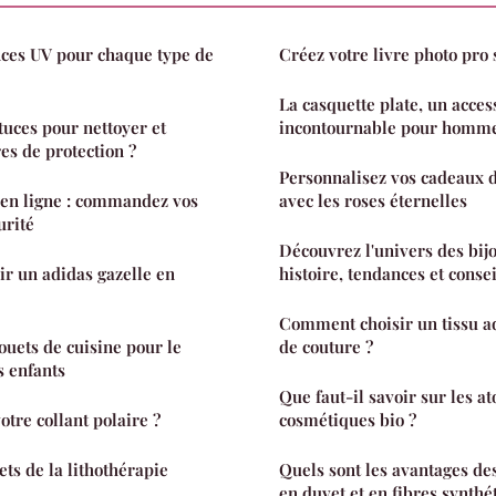
ces UV pour chaque type de
Créez votre livre photo pro 
La casquette plate, un acce
tuces pour nettoyer et
incontournable pour homm
es de protection ?
Personnalisez vos cadeaux d
 en ligne : commandez vos
avec les roses éternelles
urité
Découvrez l'univers des bijo
r un adidas gazelle en
histoire, tendances et consei
Comment choisir un tissu ad
ouets de cuisine pour le
de couture ?
 enfants
Que faut-il savoir sur les atouts que sont les
tre collant polaire ?
cosmétiques bio ?
ts de la lithothérapie
Quels sont les avantages des
en duvet et en fibres synthé