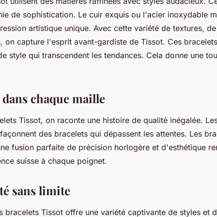
sot utilisent des matières raffinées avec styles audacieux. C
e de sophistication. Le cuir exquis ou l'acier inoxydable m
ession artistique unique. Avec cette variété de textures, de
, on capture l'esprit avant-gardiste de Tissot. Ces bracele
de style qui transcendent les tendances. Cela donne une to
e dans chaque maille
elets Tissot, on raconte une histoire de qualité inégalée. Le
 façonnent des bracelets qui dépassent les attentes. Les bra
une fusion parfaite de précision horlogère et d'esthétique re
lence suisse à chaque poignet.
té sans limite
es bracelets Tissot offre une variété captivante de styles et 