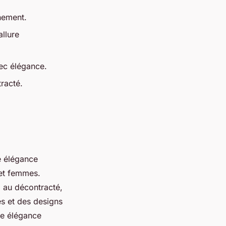
nement.
llure
ec élégance.
racté.
e élégance
 et femmes.
 au décontracté,
es et des designs
ne élégance