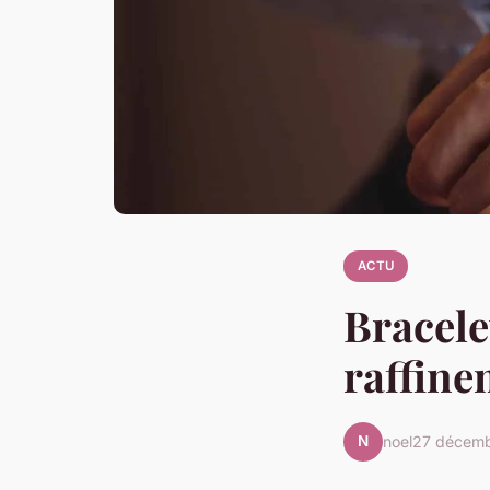
ACTU
Bracele
raffine
N
noel
27 décem