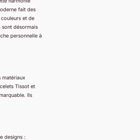
ette harmonie
oderne fait des
 couleurs et de
ts sont désormais
uche personnelle à
s matériaux
celets Tissot et
marquable. Ils
de designs :