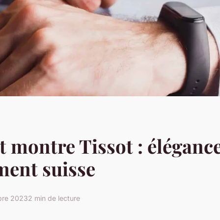
t montre Tissot : élégance
ment suisse
bre 2023
2 min de lecture